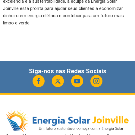
excelência e a sustentabilidade, a equipe da Energia Solar
Joinville está pronta para ajudar seus clientes a economizar
dinheiro em energia elétrica e contribuir para um futuro mais
limpo e verde.
Siga-nos nas Redes Sociais
F
X
Y
I
a
-
o
n
c
t
u
s
e
w
t
t
b
i
u
a
o
t
b
g
o
t
e
r
k
e
a
r
m